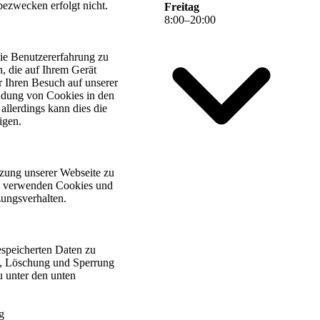
bezwecken erfolgt nicht.
Freitag
8
:
00
–
20
:
00
ie Benutzererfahrung zu
n, die auf Ihrem Gerät
 Ihren Besuch auf unserer
ndung von Cookies in den
allerdings kann dies die
igen.
zung unserer Webseite zu
ls verwenden Cookies und
ungsverhalten.
espeicherten Daten zu
ng, Löschung und Sperrung
u unter den unten
g