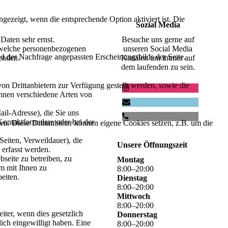
ezeigt, wenn die entsprechende Option aktiviert ist. Die
Sozial Media
Daten sehr ernst.
Besuche uns gerne auf
 welche personenbezogenen
unseren Social Media
d der Nachfrage angepassten Erscheinungsbilds der Seite.
enden.
Kanälen um immer auf
dem laufenden zu sein.
on Drittanbietern zur Verfügung gestellt werden, sowie die
nnen verschiedene Arten von
l-Adresse), die Sie uns
 Kontaktformulare oder bei der
den. Diese Drittanbieter können eigene Cookies setzen, z.B. um die
eiten, Verweildauer), die
Unsere Öffnungszeit
erfasst werden.
seite zu betreiben, zu
Montag
um mit Ihnen zu
8
:
00
–
20
:
00
eiten.
Dienstag
8
:
00
–
20
:
00
Mittwoch
8
:
00
–
20
:
00
iter, wenn dies gesetzlich
Donnerstag
ich eingewilligt haben. Eine
8
:
00
–
20
:
00