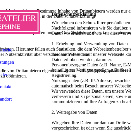
lebnis zu bieten. Bestimmte Inhalte von Drittanbietern werden nur ang
Datenschutzerklärung
e Informationen hierzu in der Datenschutzerklärung.
Wir nehmen den Schutz Ihrer persönlichen 
Nachfolgend informieren wir Sie darüber,
utz vor Hackerangriffen und zur Gewährleistung eines konsistenten un
Daten wir erheben und wie wir diese verw
1. Erhebung und Verwendung von Daten
ieren. Hierunter fallen auch Statistiken, die dem Webseitenbetreiber v
artseite
r Nutzeraktivität über verschiedene Webseiten.
Bei Ihrem Besuch auf unserer Webseite kö
Daten erhoben werden, darunter:
stungen
Personenbezogene Daten (z.B. Name, E-Mai
freiwillig zur Verfügung stellen, z.B. über
 die von Drittanbietern eigenverantwortlich zur Verfügung gestellt wer
alerie
Registrierung.
 zu optimieren.
Nutzungsdaten (z.B. IP-Adresse, besuchte S
automatisch beim Besuch unserer Webseite 
ontakt
Wir verwenden diese Daten, um unsere Web
verbessern und zu personalisieren, sowie 
andort
kommunizieren und Ihre Anfragen zu bearb
2. Weitergabe von Daten
Wir geben Ihre Daten nur dann an Dritte we
vorgeschrieben ist oder wenn Sie ausdrückl